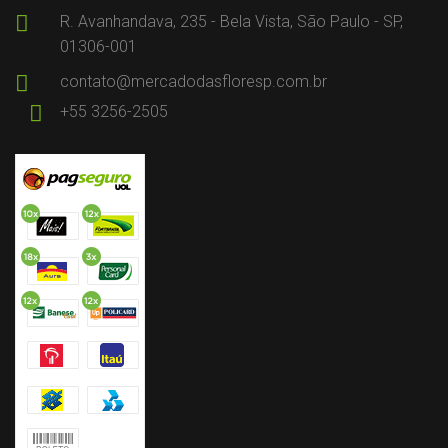
R. Avanhandava, 235 - Bela Vista, São Paulo - SP,
01306-001
contato@mercadodasfloresp.com.br
+55 3256-2505